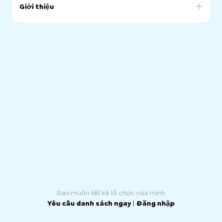
Giới thiệu
Our community was born in 2021 to connect chilean
people living in South Australia.
We seek to integrate those who are Chileans and those
who feel like one.
Our motivation is to guarantee a steady transition and
adaptation for those that have just arrived. We support
and promote social and cultural activities to strength the
chilean culture.
Bạn muốn liệt kê tổ chức của mình
Yêu cầu danh sách ngay
|
Đăng nhập