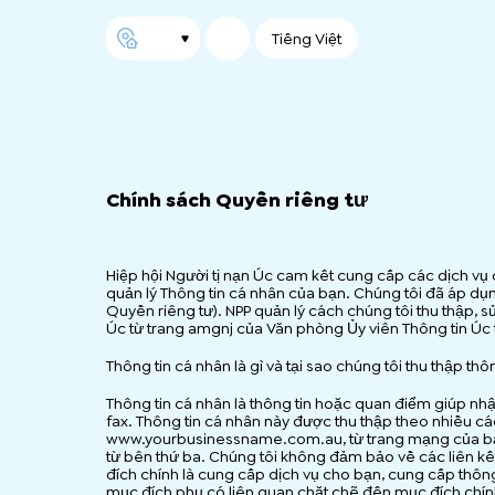
Tiếng Việt
Chính sách Quyền riêng tư
Hiệp hội Người tị nạn Úc cam kết cung cấp các dịch vụ 
quản lý Thông tin cá nhân của bạn. Chúng tôi đã áp dụn
Quyền riêng tư). NPP quản lý cách chúng tôi thu thập, s
Úc từ trang amgnj của Văn phòng Ủy viên Thông tin Úc 
Thông tin cá nhân là gì và tại sao chúng tôi thu thập thô
Thông tin cá nhân là thông tin hoặc quan điểm giúp nhận
fax. Thông tin cá nhân này được thu thập theo nhiều cá
www.yourbusinessname.com.au, từ trang mạng của bạn,
từ bên thứ ba. Chúng tôi không đảm bảo về các liên k
đích chính là cung cấp dịch vụ cho bạn, cung cấp thông
mục đích phụ có liên quan chặt chẽ đến mục đích chín