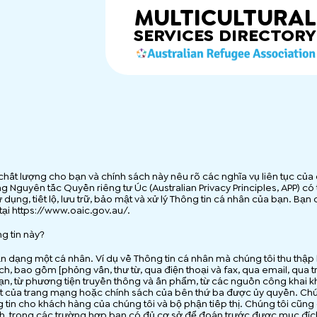
MULTICULTURAL
SERVICES
DIRECTORY
chất lượng cho bạn và chính sách này nêu rõ các nghĩa vụ liên tục của 
g Nguyên tắc Quyền riêng tư Úc (Australian Privacy Principles, APP) có
ử dụng, tiết lộ, lưu trữ, bảo mật và xử lý Thông tin cá nhân của bạn. Bạ
tại https://www.oaic.gov.au/.
ng tin này?
 dạng một cá nhân. Ví dụ về Thông tin cá nhân mà chúng tôi thu thập ba
ch, bao gồm [phỏng vấn, thư từ, qua điện thoại và fax, qua email, qua
 từ phương tiện truyền thông và ấn phẩm, từ các nguồn công khai khá
ết của trang mạng hoặc chính sách của bên thứ ba được ủy quyền. Chú
 tin cho khách hàng của chúng tôi và bộ phận tiếp thị. Chúng tôi cũn
h, trong các trường hợp bạn có đủ cơ sở để đoán trước được mục đích