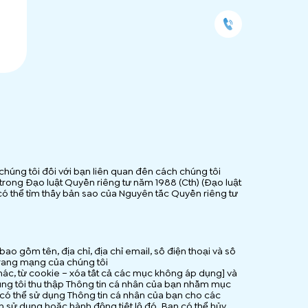
chúng tôi đối với bạn liên quan đến cách chúng tôi
 trong Đạo luật Quyền riêng tư năm 1988 (Cth) (Đạo luật
n có thể tìm thấy bản sao của Nguyên tắc Quyền riêng tư
o gồm tên, địa chỉ, địa chỉ email, số điện thoại và số
 trang mạng của chúng tôi
c, từ cookie – xóa tất cả các mục không áp dụng] và
ng tôi thu thập Thông tin cá nhân của bạn nhằm mục
g có thể sử dụng Thông tin cá nhân của bạn cho các
 sử dụng hoặc hành động tiết lộ đó. Bạn có thể hủy