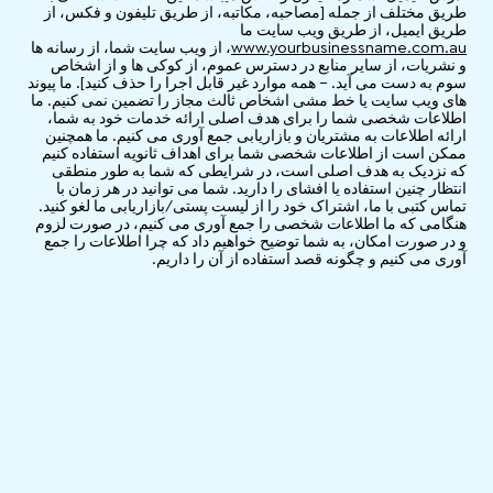
طریق مختلف از جمله [مصاحبه، مکاتبه، از طریق تلیفون و فکس، از
طریق ایمیل، از طریق ویب سایت ما
www.yourbusinessname.com.au
، از ویب سایت شما، از رسانه ها
و نشریات، از سایر منابع در دسترس عموم، از کوکی ها و از اشخاص
سوم به دست می آید. – همه موارد غیر قابل اجرا را حذف کنید]. ما پیوند
های ویب سایت یا خط مشی اشخاص ثالث مجاز را تضمین نمی کنیم. ما
اطلاعات شخصی شما را برای هدف اصلی ارائه خدمات خود به شما،
ارائه اطلاعات به مشتریان و بازاریابی جمع آوری می کنیم. ما همچنین
ممکن است از اطلاعات شخصی شما برای اهداف ثانویه استفاده کنیم
که نزدیک به هدف اصلی است، در شرایطی که شما به طور منطقی
انتظار چنین استفاده یا افشای را دارید. شما می توانید در هر زمان با
تماس کتبی با ما، اشتراک خود را از لیست پستی/بازاریابی ما لغو کنید.
هنگامی که ما اطلاعات شخصی را جمع آوری می کنیم، در صورت لزوم
و در صورت امکان، به شما توضیح خواهیم داد که چرا اطلاعات را جمع
آوری می کنیم و چگونه قصد استفاده از آن را داریم.