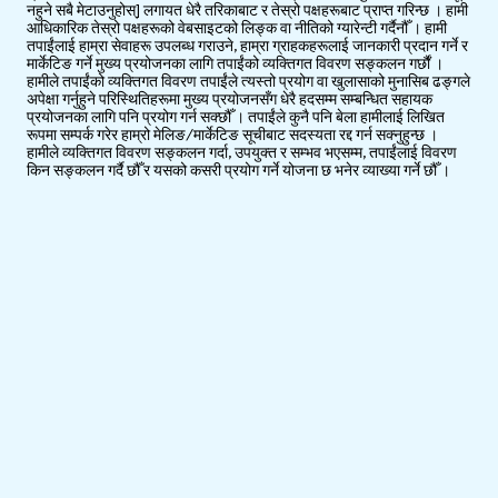
नहुने सबै मेटाउनुहोस्] लगायत धेरै तरिकाबाट र तेस्रो पक्षहरूबाट प्राप्त गरिन्छ । हामी
आधिकारिक तेस्रो पक्षहरूको वेबसाइटको लिङ्क वा नीतिको ग्यारेन्टी गर्दैनौँ । हामी
तपाईंलाई हाम्रा सेवाहरू उपलब्ध गराउने, हाम्रा ग्राहकहरूलाई जानकारी प्रदान गर्ने र
मार्केटिङ गर्ने मुख्य प्रयोजनका लागि तपाईंको व्यक्तिगत विवरण सङ्कलन गर्छौं ।
हामीले तपाईंको व्यक्तिगत विवरण तपाईंले त्यस्तो प्रयोग वा खुलासाको मुनासिब ढङ्गले
अपेक्षा गर्नुहुने परिस्थितिहरूमा मुख्य प्रयोजनसँग धेरै हदसम्म सम्बन्धित सहायक
प्रयोजनका लागि पनि प्रयोग गर्न सक्छौँ । तपाईंले कुनै पनि बेला हामीलाई लिखित
रूपमा सम्पर्क गरेर हाम्रो मेलिङ/मार्केटिङ सूचीबाट सदस्यता रद्द गर्न सक्नुहुन्छ ।
हामीले व्यक्तिगत विवरण सङ्कलन गर्दा, उपयुक्त र सम्भव भएसम्म, तपाईंलाई विवरण
किन सङ्कलन गर्दै छौँ र यसको कसरी प्रयोग गर्ने योजना छ भनेर व्याख्या गर्ने छौँ ।