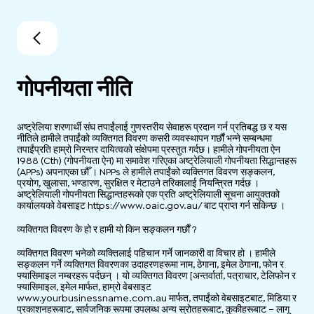
गोपनीयता नीति
अष्ट्रेलिया शरणार्थी संघ तपाईंलाई गुणस्तरीय सेवाहरू प्रदान गर्न प्रतिबद्ध छ र यस
नीतिले हामीले तपाईंको व्यक्तिगत विवरण कसरी व्यवस्थापन गर्छौं भन्ने सम्बन्धमा
तपाईंप्रति हाम्रो निरन्तर दायित्वको संक्षेपमा प्रस्तुत गर्दछ। हामीले गोपनीयता ऐन
1988 (Cth) (गोपनीयता ऐन) मा समावेश गरिएका अष्ट्रेलियाली गोपनीयता सिद्धान्तहरू
(APPs) अपनाएका छौँ । NPPs ले हामीले तपाईंको व्यक्तिगत विवरण सङ्कलन,
प्रयोग, खुलासा, भण्डारण, सुरक्षित र मेटाउने तरिकालाई नियन्त्रित गर्दछ ।
अष्ट्रेलियाली गोपनीयता सिद्धान्तहरूको एक प्रति अष्ट्रेलियाली सूचना आयुक्तको
कार्यालयको वेबसाइट https://www.oaic.gov.au/ बाट प्राप्त गर्न सकिन्छ ।
व्यक्तिगत विवरण के हो र हामी यो किन सङ्कलन गर्छौं ?
व्यक्तिगत विवरण भनेको व्यक्तिलाई पहिचान गर्ने जानकारी वा विचार हो । हामीले
सङ्कलन गर्ने व्यक्तिगत विवरणका उदाहरणहरूमा नाम, ठेगाना, इमेल ठेगाना, फोन र
फ्यासिमाइल नम्बरहरू पर्दछन् । यो व्यक्तिगत विवरण [अन्तर्वार्ता, पत्राचार, टेलिफोन र
फ्यासिमाइल, इमेल मार्फत, हाम्रो वेबसाइट
www.yourbusinessname.com.au मार्फत, तपाईंको वेबसाइटबाट, मिडिया र
प्रकाशनहरूबाट, सार्वजनिक रूपमा उपलब्ध अन्य स्रोतहरूबाट, कुकीहरूबाट – लागू