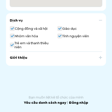
Dịch vụ
Cộng đồng và xã hội
Giáo dục
Nhóm văn hóa
Tình nguyện viên
Trẻ em và thanh thiếu
niên
Giới thiệu
Eritrean Ethnic School of South Australia. Arabic
Community Language School in South Australia.
Bạn muốn liệt kê tổ chức của mình
Yêu cầu danh sách ngay
|
Đăng nhập