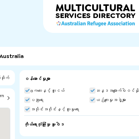
MULTICULTURAL
SERVICES
DIRECTORY
Australia
ဆိုက်
ဝန်ဆောင်မှုများ
oကလေးနှင့် လူငယ်
ဆန္ဒအလျောက်ပါဝင်နိုင
rn
ပညာရေး
ယဉ်ကျေးမှုအဖွဲ့များ
အသိုင်းအဝိုင်းနှင့် လူမှုရေး
ကိုယ်ရေးလုံခြုံမှု မူဝါဒ
Eritrean Ethnic School of South Australia. Arabic Communi