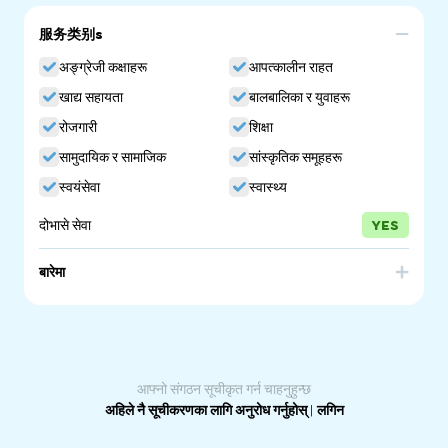
服务类别s
अङ्ग्रेजी कक्षाहरू
आपत्कालीन राहत
खाद्य सहायता
बालबालिका र युवाहरू
रोजगारी
शिक्षा
सामुदायिक र सामाजिक
सांस्कृतिक समूहहरू
स्वयंसेवा
स्वास्थ्य
दोभासे सेवा
YES
बारेमा
The Welcoming Centre, an initiative of Welcoming
Australia, exists to create a safe, supportive, and
welcoming space for refugees, people seeking asylum
and new migrants to build community, receive support
and find a place to call home.
आफ्नो संगठन सूचीकृत गर्न चाहनुहुन्छ
अहिले नै सूचीकरणका लागि अनुरोध गर्नुहोस्
|
लगिन