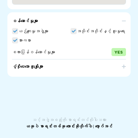
ဝန်ဆောင်မှုများ
ယဉ်ကျေးမှုအဖွဲ့များ
အသိုင်းအဝိုင်းနှင့် လူမှုရေး
အားကစား
စကားပြန်ဝန်ဆောင်မှုများ
YES
ပံ့ပိုးပေးသော လူမျိုးများ
Afghanistan
သင့်အဖွဲ့အစည်းကို စာရင်းတင်လိုပါသလား
ယခုပဲ စာရင်းတစ်ခု တောင်းဆိုလိုက်ပါ
|
လော့ဂ်အင်