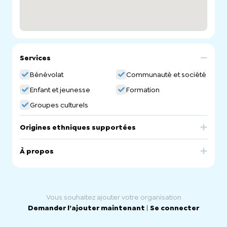
Services
Bénévolat
Communauté et société
Enfant et jeunesse
Formation
Groupes culturels
Origines ethniques supportées
Bosnia & Herzegovina
À propos
Bosniak Ethnic School. Bosnian Community Language
School in South Australia.
Vous souhaitez ajouter votre organisation
Demander l’ajouter maintenant
|
Se connecter