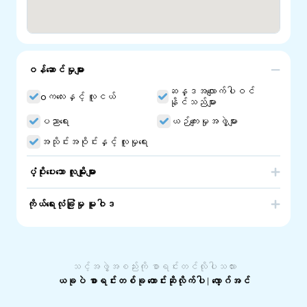
ဝန်ဆောင်မှုများ
ဆန္ဒအလျောက်ပါဝင်
oကလေးနှင့် လူငယ်
နိုင်သည်များ
ပညာရေး
ယဉ်ကျေးမှုအဖွဲ့များ
အသိုင်းအဝိုင်းနှင့် လူမှုရေး
ပံ့ပိုးပေးသော လူမျိုးများ
Bosnia & Herzegovina
ကိုယ်ရေးလုံခြုံမှု မူဝါဒ
Bosniak Ethnic School. Bosnian Community Language
School in South Australia.
သင့်အဖွဲ့အစည်းကို စာရင်းတင်လိုပါသလား
ယခုပဲ စာရင်းတစ်ခု တောင်းဆိုလိုက်ပါ
|
လော့ဂ်အင်