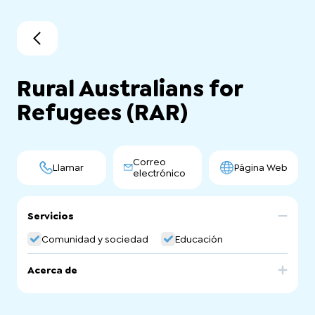
Rural Australians for
Refugees (RAR)
Correo
Llamar
Página Web
electrónico
Servicios
Comunidad y sociedad
Educación
Acerca de
Rural Australians for Refugees (RAR), an informal network
of regional and rural groups supporting and advocating
for refugees and people seeking asylum.