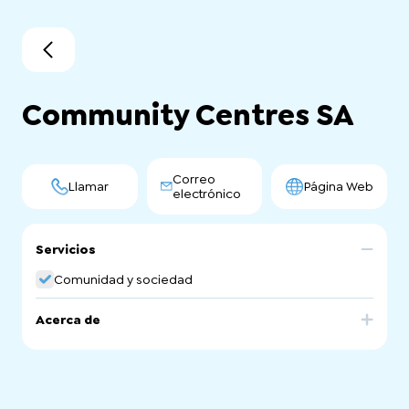
Community Centres SA
Correo
Llamar
Página Web
electrónico
Servicios
Comunidad y sociedad
Acerca de
The Community Centres SA website provides an easy
way to search for community centres by suburb.