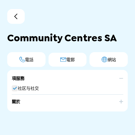
Community Centres SA
電話
電郵
網站
項服務
社区与社交
關於
The Community Centres SA website provides an easy
way to search for community centres by suburb.