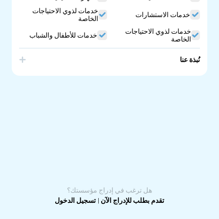
خدمات لذوي الاحتياجات
خدمات الاستشارات
الخاصة
خدمات لذوي الاحتياجات
خدمات للأطفال والشباب
الخاصة
نُبذة عنا
I offer dance movement therapy and counselling. Dance
Movement Therapy (DMT) is Dance Movement Therapy is
a somatic approach in psychotherapy, using the body
and movements to bring changes to one's life. We aim to
(re)connect the body with the mind. Movements help you
to understand about yourself, feelings and past
experiences that trouble your present moments. I
provide a gentle space to start with grounding, a warmup
of the body, and lead you to a creative exploration of
movements.
هل ترغب في إدراج مؤسستك؟
تقدم بطلب للإدراج الآن
|
تسجيل الدخول