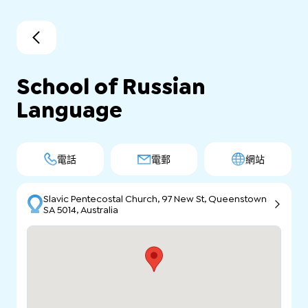
School of Russian
Language
電話
電郵
網站
Slavic Pentecostal Church, 97 New St, Queenstown
SA 5014, Australia