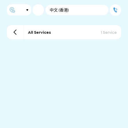
中文 (香港)
All Services
1 Service