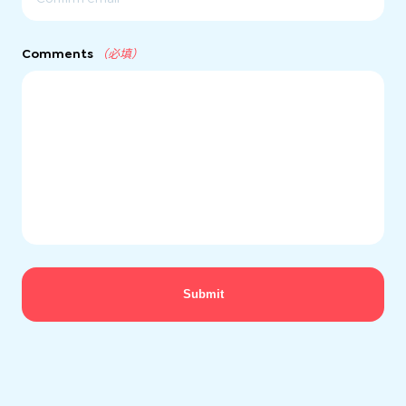
電
郵
確
地
認
址
Comments
（必填）
電
郵
地
址
Submit