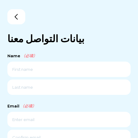
بيانات التواصل معنا
Name
（必填）
名
姓
Email
（必填）
輸
入