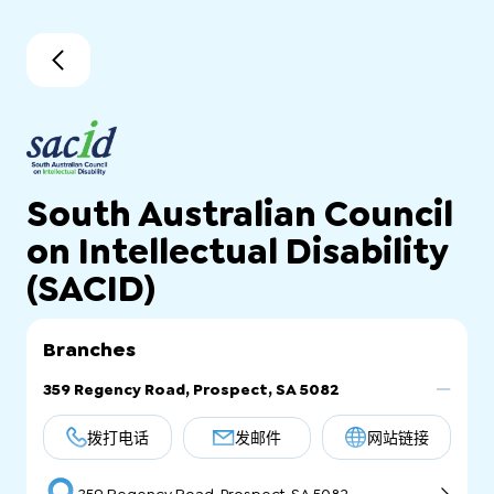
South Australian Council
on Intellectual Disability
(SACID)
Branches
359 Regency Road, Prospect, SA 5082
拨打电话
发邮件
网站链接