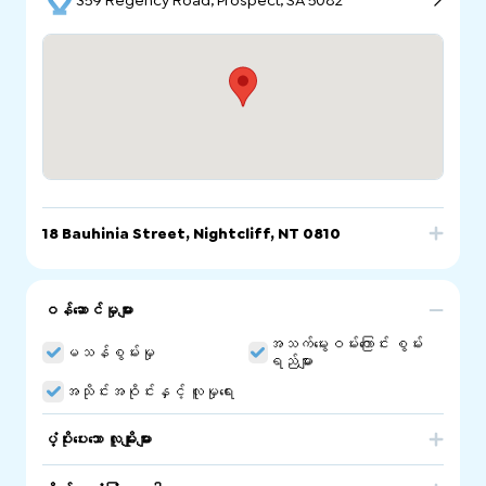
359 Regency Road, Prospect, SA 5082
18 Bauhinia Street, Nightcliff, NT 0810
ခေါ်ဆိုရန်
အီးမေးလ်
ဝက်ဘ်ဆိုက်
ဝန်ဆောင်မှုများ
18 Bauhinia Street, Nightcliff, NT 0810
အသက်မွေးဝမ်းကြောင်း စွမ်း
မသန်စွမ်းမှု
ရည်များ
အသိုင်းအဝိုင်းနှင့် လူမှုရေး
ပံ့ပိုးပေးသော လူမျိုးများ
Australia