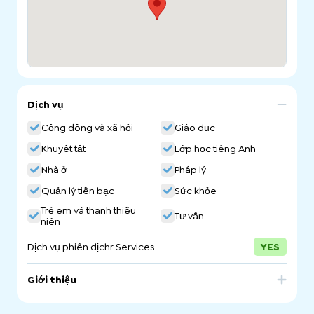
Dịch vụ
Cộng đồng và xã hội
Giáo dục
Khuyết tật
Lớp học tiếng Anh
Nhà ở
Pháp lý
Quản lý tiền bạc
Sức khỏe
Trẻ em và thanh thiếu
Tư vấn
niên
Dịch vụ phiên dịchr Services
YES
Giới thiệu
The Vinnies Refugee & Asylum Seeker Service (VRASS)
supports asylum seekers and refugees on Temporary