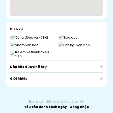
Dịch vụ
Cộng đồng và xã hội
Giáo dục
Nhóm văn hóa
Tình nguyện viên
Trẻ em và thanh thiếu
niên
Dân tộc được hỗ trợ
Russia
Giới thiệu
Slavic Baptist Church School of Russian Language.
Russian Language School in South Australia
Bạn muốn liệt kê tổ chức của mình
Yêu cầu danh sách ngay
|
Đăng nhập