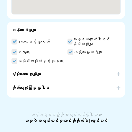
ဝန်ဆောင်မှုများ
ဆန္ဒအလျောက်ပါဝင်
oကလေးနှင့် လူငယ်
နိုင်သည်များ
ပညာရေး
ယဉ်ကျေးမှုအဖွဲ့များ
အသိုင်းအဝိုင်းနှင့် လူမှုရေး
ပံ့ပိုးပေးသော လူမျိုးများ
Russia
ကိုယ်ရေးလုံခြုံမှု မူဝါဒ
Slavic Baptist Church School of Russian Language.
Russian Language School in South Australia
သင့်အဖွဲ့အစည်းကို စာရင်းတင်လိုပါသလား
ယခုပဲ စာရင်းတစ်ခု တောင်းဆိုလိုက်ပါ
|
လော့ဂ်အင်