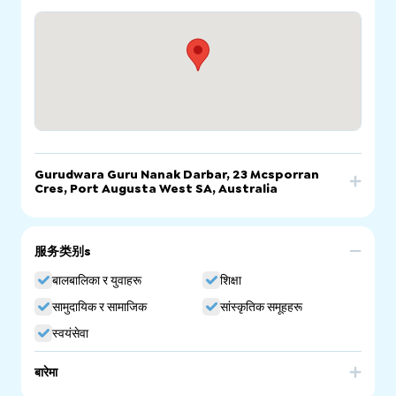
Gurudwara Guru Nanak Darbar, 23 Mcsporran
Cres, Port Augusta West SA, Australia
फोन गर्नुहोस्
इमेल
वेबसाइट
服务类别s
Gurudwara Guru Nanak Darbar, 23 Mcsporran Cres,
Port Augusta West SA, Australia
बालबालिका र युवाहरू
शिक्षा
सामुदायिक र सामाजिक
सांस्कृतिक समूहहरू
स्वयंसेवा
बारेमा