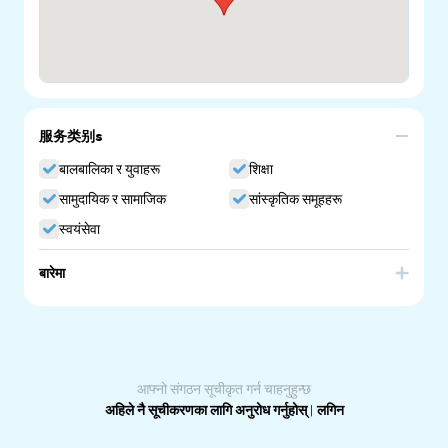
服务类别s
बालबालिका र युवाहरू
शिक्षा
सामुदायिक र सामाजिक
सांस्कृतिक समूहहरू
स्वयंसेवा
बारेमा
CLSSA has been supporting and advocating for
Community Language Schools in SA since 1979. We
currently support:
- Over 90 schools
- More than 45 languages
- 1500 volunteers
आफ्नो संगठन सूचीकृत गर्न चाहनुहुन्छ
- 10,000 students.
अहिले नै सूचीकरणका लागि अनुरोध गर्नुहोस्
|
लगिन
We also help community members to get accredited