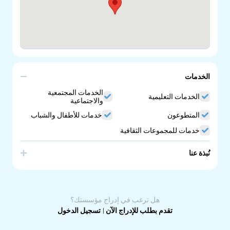
الخدمات
الخدمات المجتمعية
الخدمات التعليمية
والاجتماعية
المتطوعون
خدمات للأطفال والشباب
خدمات للمجموعات الثقافية
نُبذة عنا
CLSSA has been supporting and advocating for
Community Language Schools in SA since 1979. We
currently support:
- Over 90 schools
هل ترغب في إدراج مؤسستك؟
- More than 45 languages
- 1500 volunteers
تقدم بطلب للإدراج الآن
|
تسجيل الدخول
- 10,000 students.