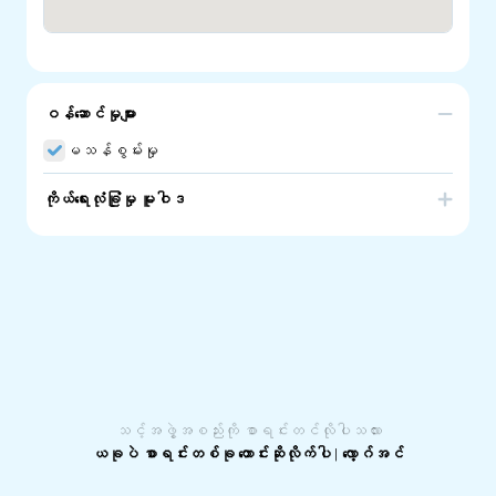
ဝန်ဆောင်မှုများ
မသန်စွမ်းမှု
ကိုယ်ရေးလုံခြုံမှု မူဝါဒ
SA Disability Care is registered Ndis and Home Care
Pakage/ Aged Care service Provider. We provide
services like
Life Skill Development
Social & Community Participation
Transport
Personal Care
Support Coordination
Plan Management
Community Nursing
Domestic Assistance
Recreational Activities
သင့်အဖွဲ့အစည်းကို စာရင်းတင်လိုပါသလား
Respite Care
ယခုပဲ စာရင်းတစ်ခု တောင်းဆိုလိုက်ပါ
|
လော့ဂ်အင်
SIL service
SDA