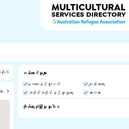
MULTICULTURAL
SERVICES
DIRECTORY
ဆိုက်
ဝန်ဆောင်မှုများ
oကလေးနှင့် လူငယ်
ကျန်းမာရေး
ia
အသိုင်းအဝိုင်းနှင့် လူမှုရေး
အားကစား
ကိုယ်ရေးလုံခြုံမှု မူဝါဒ
One Culture Football is using Football (soccer) to crea
opportunities for people aged 13 to 25 from culturally and