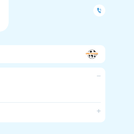
te positive engagement and personal development
 linguistically diverse and new arrival backgrounds.