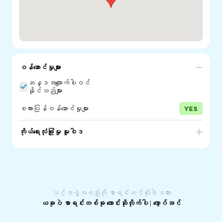
ဝန်ဆောင်မှုများ
ဆန္ဒအလျောက်ပါဝင်
နိုင်သည်များ
စကားပြန်ဝန်ဆောင်မှုများ
YES
ကိုယ်ရေးလုံခြုံမှု မူဝါဒ
Northern Volunteering (SA) Inc. is a regional Volunteer
Resource Centre and Training facility operating in
Northern Adelaide.
သင့်အဖွဲ့အစည်းကို စာရင်းတင်လိုပါသလား
ယခုပဲ စာရင်းတစ်ခု တောင်းဆိုလိုက်ပါ
|
လော့ဂ်အင်