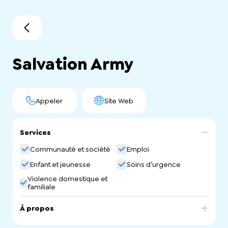
Salvation Army
Appeler
Site Web
Services
Communauté et société
Emploi
Enfant et jeunesse
Soins d’urgence
Violence domestique et
familiale
À propos
The Salvation Army provides help and support for people