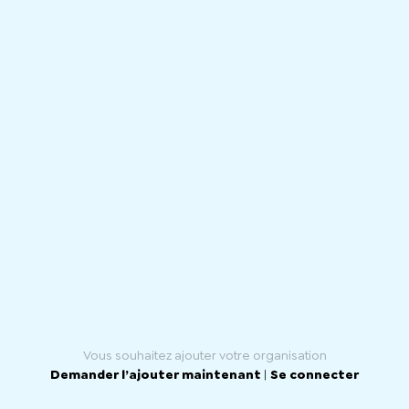
within the community which includes those seeking
asylum, refugees, and families who need greater
support as a result of migration.
Vous souhaitez ajouter votre organisation
Demander l’ajouter maintenant
|
Se connecter