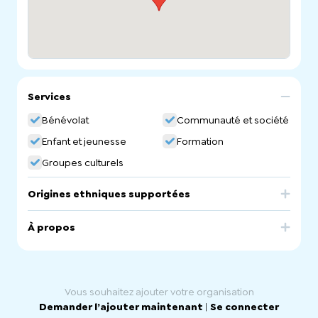
Services
Bénévolat
Communauté et société
Enfant et jeunesse
Formation
Groupes culturels
Origines ethniques supportées
South Korea
À propos
Korean School of Adelaide. Korean Community
Language School.
Vous souhaitez ajouter votre organisation
Demander l’ajouter maintenant
|
Se connecter