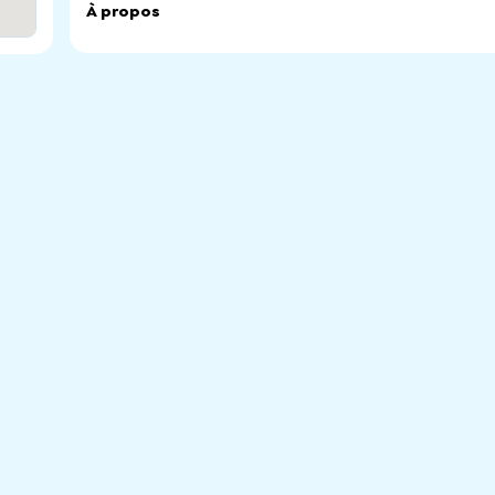
À propos
Croatian Language School. Croatian Community Language 