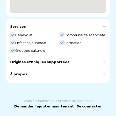
Services
Bénévolat
Communauté et société
Enfant et jeunesse
Formation
Groupes culturels
Origines ethniques supportées
Croatia
À propos
Croatian Ethnic School. Croatian Community Language
School.
Vous souhaitez ajouter votre organisation
Demander l’ajouter maintenant
|
Se connecter