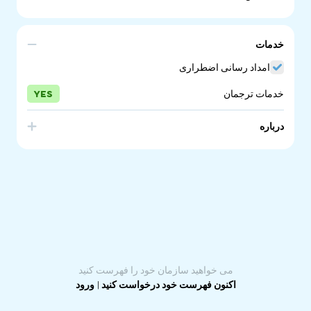
تماس بگیرید
خدمات
امداد رسانی اضطراری
خدمات ترجمان
YES
درباره
In an emergency, call Triple Zero (000) to contact the
police, fire or ambulance services. Calls can be made
from any telephone in Australia and are free.
می خواهید سازمان خود را فهرست کنید
اکنون فهرست خود درخواست کنید
|
ورود