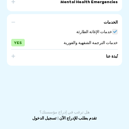
بيانات
Mental Health Emergencies
الاتصال
بيانات
الاتصال
الخدمات
خدمات الإغاثة الطارئة
خدمات الترجمة الشفهية والفورية
YES
نُبذة عنا
In an emergency, call Triple Zero (000) to contact the
police, fire or ambulance services. Calls can be made
from any telephone in Australia and are free.
هل ترغب في إدراج مؤسستك؟
تقدم بطلب للإدراج الآن
|
تسجيل الدخول