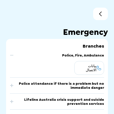
Emergency
Branches
Police, Fire, Ambulance
بيانات
الاتصال
Police attendance if there is a problem but no
immediate danger
بيانات
Lifeline Australia crisis support and suicide
الاتصال
prevention services