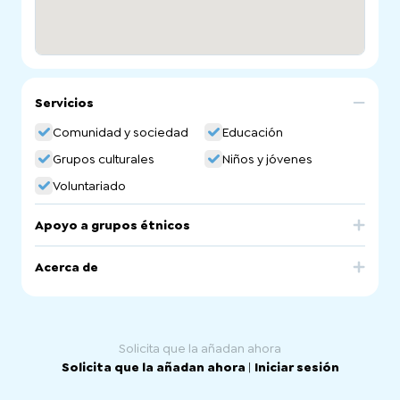
Servicios
Comunidad y sociedad
Educación
Grupos culturales
Niños y jóvenes
Voluntariado
Apoyo a grupos étnicos
Russia
Acerca de
School of St Nicholas Parish of Russian Orthodox Church
Abroad. Russian Language School in South Australia.
Solicita que la añadan ahora
Solicita que la añadan ahora
|
Iniciar sesión