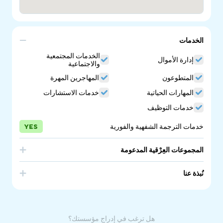
الخدمات
الخدمات المجتمعية
إدارة الأموال
والاجتماعية
المتطوعون
المهاجرين المهرة
المهارات الحياتية
خدمات الاستشارات
خدمات التوظيف
خدمات الترجمة الشفهية والفورية
YES
المجموعات العِرْقية المدعومة
India
نُبذة عنا
Indian professionals in Australia offers valuable
assistance in many different areas. Whether you are an
Indian student or professional living in Australia or looking
to move here, there are a number of ways that Indian
هل ترغب في إدراج مؤسستك؟
professionals can help you.