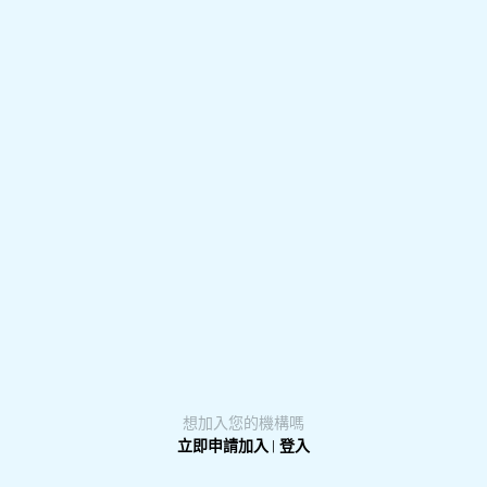
experiencing emotional distress with access to 24 hour
crisis support and suicide prevention services.
想加入您的機構嗎
立即申請加入
|
登入