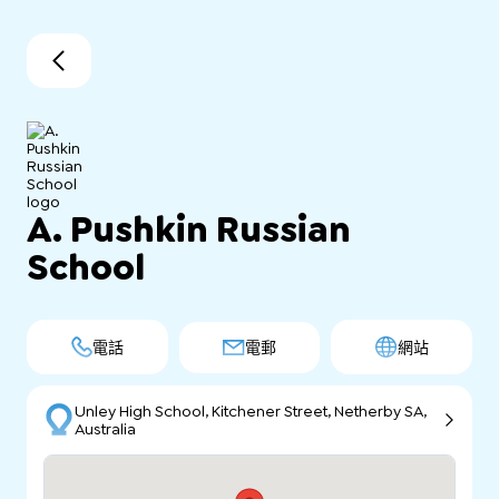
A. Pushkin Russian
School
電話
電郵
網站
Unley High School, Kitchener Street, Netherby SA,
Australia