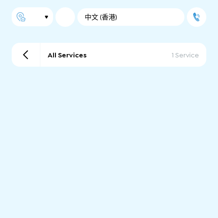
中文 (香港)
All Services
1 Service