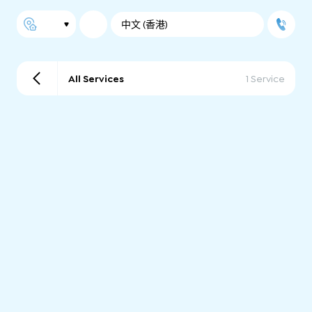
中文 (香港)
All Services
1 Service