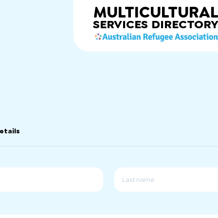
MULTICULTURA
SERVICES
DIRECTOR
etails
后
一
页