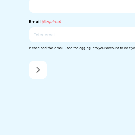
Email
(Required)
输
Please add the email used for logging into your account to edit you
入
邮
件
地
址