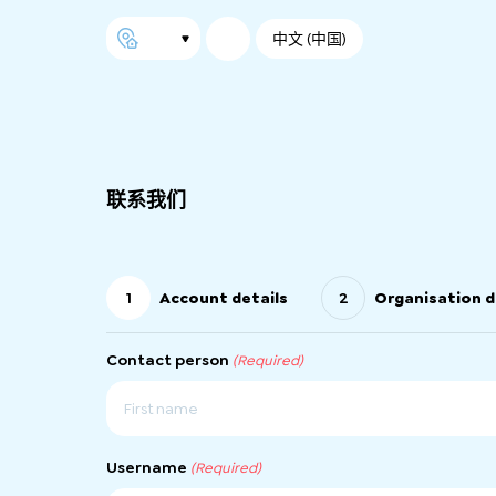
中文 (中国)
联系我们
1
Account details
2
Organisation d
Contact person
(Required)
第
一
Username
(Required)
页