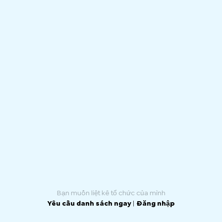
Bạn muốn liệt kê tổ chức của mình
Yêu cầu danh sách ngay
|
Đăng nhập