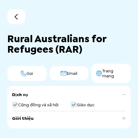
Rural Australians for
Refugees (RAR)
Trang
Gọi
Email
mạng
Dịch vụ
Cộng đồng và xã hội
Giáo dục
Giới thiệu
Rural Australians for Refugees (RAR), an informal network
of regional and rural groups supporting and advocating
for refugees and people seeking asylum.