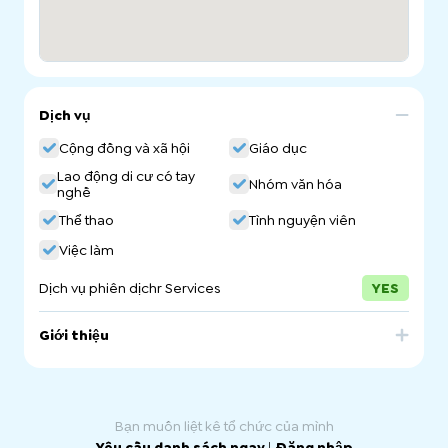
Dịch vụ
Cộng đồng và xã hội
Giáo dục
Lao động di cư có tay
Nhóm văn hóa
nghề
Thể thao
Tình nguyện viên
Việc làm
Dịch vụ phiên dịchr Services
YES
Giới thiệu
Our vision at My PICSA is to foster a thriving, vibrant, and
harmonious Pacific Islands community in South Australia.
We aspire to create a close-knit and supportive
environment where individuals from diverse Pacific
Bạn muốn liệt kê tổ chức của mình
Islander backgrounds come together to celebrate their
unique cultures, share experiences, and build lasting
Yêu cầu danh sách ngay
|
Đăng nhập