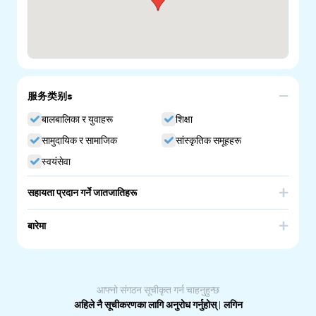
服务类别s
बालबालिका र युवाहरू
शिक्षा
सामुदायिक र सामाजिक
सांस्कृतिक समूहहरू
स्वयंसेवा
सहायता प्रदान गर्ने जातजातिहरू
Brazil
बारेमा
Brazilian Ethnic School of SA. Portuguese Community
Language School in South Australia.
आफ्नो संगठन सूचीकृत गर्न चाहनुहुन्छ
अहिले नै सूचीकरणका लागि अनुरोध गर्नुहोस्
|
लगिन