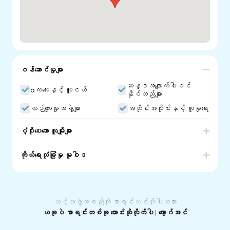
ဝန်ဆောင်မှုများ
ဆန္ဒအလျောက်ပါဝင်
oကလေးနှင့် လူငယ်
နိုင်သည်များ
ယဉ်ကျေးမှုအဖွဲ့များ
အသိုင်းအဝိုင်းနှင့် လူမှုရေး
ပံ့ပိုးပေးသော လူမျိုးများ
India
ကိုယ်ရေးလုံခြုံမှု မူဝါဒ
Hindu Youth Australia (HYA) is the youth wing of Vishva
Hindu Parishad of Australia Incorporated (VHP). HYA has
taken the challenge to provide unity, leadership and
education to the Australian Hindu community, especially
သင့်အဖွဲ့အစည်းကို စာရင်းတင်လိုပါသလား
the youth. HYA is a non-profit social organisation
committed to strengthening the identity of Australian
ယခုပဲ စာရင်းတစ်ခု တောင်းဆိုလိုက်ပါ
|
လော့ဂ်အင်
Hindus, especially the youth.