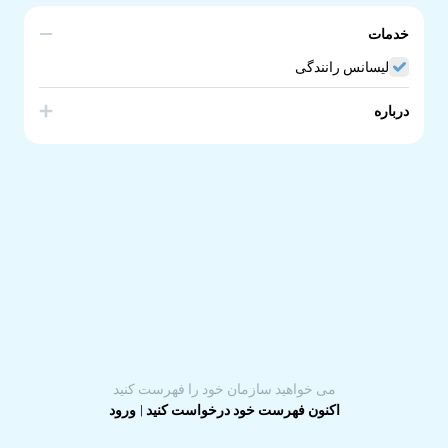
خدمات
لیسانس رانندگی
درباره
Wheels in Motion is helps people aged 16-25 who live in
the Playford and Salisbury Council areas to access
driving experience in order to obtain their Provisional
Licence.
می خواهید سازمان خود را فهرست کنید
اکنون فهرست خود درخواست کنید
|
ورود