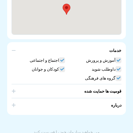
خدمات
آموزش و پرورش
اجتماع و اجتماعی
داوطلب شوید
کودکان و جوانان
گروه های فرهنگی
قومیت ها حمایت شده
Nepal
درباره
The School of Bhutanese Nepali Language and Culture.
Nepali Community Language School in South Australia.
می خواهید سازمان خود را فهرست کنید