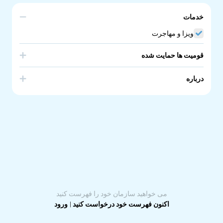
خدمات
ویزا و مهاجرت
قومیت ها حمایت شده
India
Afghanistan
درباره
Iraq
Iran
We assist migrants to bring and help their families in
Pakistan
Kenya
Australia. We are registered migration consultants and
we speak multiple languages of the community. We are
private business but take on pro bono matters
occasionally.
می خواهید سازمان خود را فهرست کنید
اکنون فهرست خود درخواست کنید
|
ورود