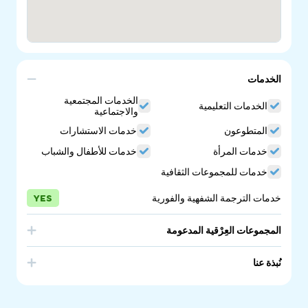
الخدمات
الخدمات المجتمعية
الخدمات التعليمية
والاجتماعية
المتطوعون
خدمات الاستشارات
خدمات المرأة
خدمات للأطفال والشباب
خدمات للمجموعات الثقافية
خدمات الترجمة الشفهية والفورية
YES
المجموعات العِرْقية المدعومة
Myanmar (Burma)
India
نُبذة عنا
Zomi Baptist Church, a vibrant and multicultural
community of believers dedicated to worship,
fellowship, and service. Our church is a spiritual home