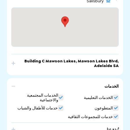
Salisbury
Building C Mawson Lakes, Mawson Lakes Blvd,
Adelaide SA
بيانات
عنوان البريد
الموقع
الاتصال
الإلكتروني:
الإلكتروني:
الخدمات
Building C Mawson Lakes, Mawson Lakes Blvd,
الخدمات المجتمعية
الخدمات التعليمية
Adelaide SA
والاجتماعية
المتطوعون
خدمات للأطفال والشباب
خدمات للمجموعات الثقافية
نُبذة عنا